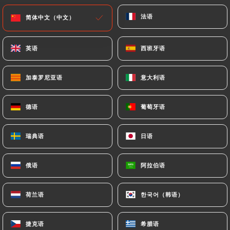
poivre Sichuan
法语
法语
简体中文（中文）
简体中文（中文）
30.00€
英语
英语
西班牙语
西班牙语
发道-水煮鱼DAO-Shui Zhu Yu
新鲜去骨海鲈鱼(600g)，豆芽 Filet de bar frais sans
加泰罗尼亚语
加泰罗尼亚语
意大利语
意大利语
arête (600g), germes de soja vert, à la soupe
36.00€
德语
德语
葡萄牙语
葡萄牙语
风味干煎鱼Feng Wei Gan Jian Yu
瑞典语
瑞典语
日语
日语
新鲜整条海鲈鱼(800g)，土豆，莲藕Bar frais entier
(800g), pomme de terre, lotus
俄语
俄语
阿拉伯语
阿拉伯语
33.00€
顺道-青亭鱼Qing Ting Yu
荷兰语
荷兰语
한국어（韩语）
한국어（韩语）
新鲜去骨红鳟鱼(300g)，豆芽 Filet de truite frais
sans arête (300g), germes de soja vert
捷克语
捷克语
希腊语
希腊语