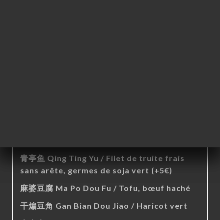
côte de porc, patate douce à la vapeur
杏鲍菇牛柳 Xing Bao Gu Niu Liu / Faux-filet
du bœuf, Champignon Eryingii (+2€)
鲜菇烧鸡 Xian Gu Shao Ji / Cuisse de poulet
fermier jeune avec os, champignon brun
渝风辣子鸡 Yu Feng La Zi Ji / Cuisse de
poulet fermier jeune sans os, piment séché
绿野山椒兔 Lv Ye Shan Jiao Tu / Cuisse de
lapin sans os, piment vert et rouge frais
(+5€)
青亭鱼 Qing Ting Yu / Filet de truite frais
sans arête, germes de soja vert (+5€)
麻婆豆腐 Ma Po Dou Fu / Tofu, bœuf haché
干煸豆角 Gan Bian Dou Jiao / Haricot vert