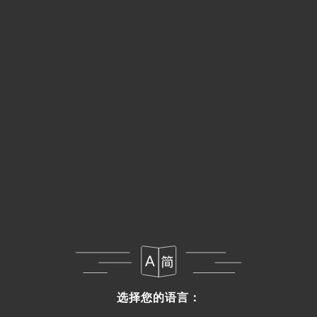
吉道-绿野山椒兔Lv Ye Shan Jiao Tu
去骨新鲜兔腿(200g) Cuisse de lapin sans os (200g),
sauté avec du piment vert et rouge frais
28.00€
霸道-焖海螺 Men Hai Luo
峨螺(1000g) Bulot(1000g), sauté avec du piment
30.00€
辣炒白蛤La Chao Bai G
白蛤(500g) Paloudre(500g), sauté à la pâte Sichuan
25.00€
川椒海盐海蜇虾Chuan Jiao Hai Yan Hai Zhe Xia
选择您的语言：
选择您的语言：
海蜇虾Langoustine(500g), sauté au sel de mer et