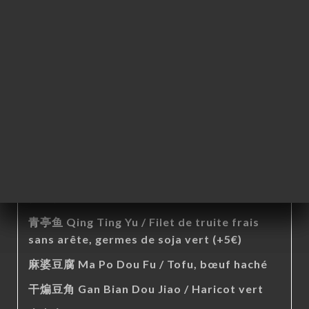
côte de porc, patate douce à la vapeur
杏鲍菇牛柳 Xing Bao Gu Niu Liu / Faux-filet
du bœuf, Champignon Eryingii (+2€)
鲜菇烧鸡 Xian Gu Shao Ji / Cuisse de poulet
fermier jeune avec os, champignon brun
渝风辣子鸡 Yu Feng La Zi Ji / Cuisse de
poulet fermier jeune sans os, piment séché
绿野山椒兔 Lv Ye Shan Jiao Tu / Cuisse de
lapin sans os, piment vert et rouge frais
(+5€)
青亭鱼 Qing Ting Yu / Filet de truite frais
sans arête, germes de soja vert (+5€)
麻婆豆腐 Ma Po Dou Fu / Tofu, bœuf haché
干煸豆角 Gan Bian Dou Jiao / Haricot vert