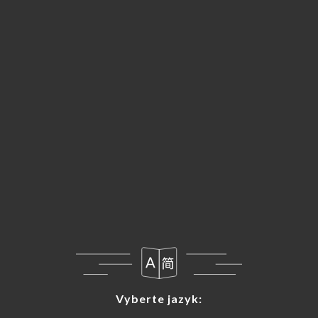
吉道-绿野山椒兔Lv Ye Shan Jiao Tu
去骨新鲜兔腿(200g) Cuisse de lapin sans os (200g),
sauté avec du piment vert et rouge frais
28.00€
霸道-焖海螺 Men Hai Luo
峨螺(1000g) Bulot(1000g), sauté avec du piment
30.00€
辣炒白蛤La Chao Bai G
白蛤(500g) Paloudre(500g), sauté à la pâte Sichuan
25.00€
川椒海盐海蜇虾Chuan Jiao Hai Yan Hai Zhe Xia
Vyberte jazyk:
Vyberte jazyk:
海蜇虾Langoustine(500g), sauté au sel de mer et