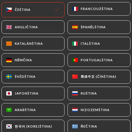
poivre Sichuan
FRANCOUZŠTINA
FRANCOUZŠTINA
ČEŠTINA
ČEŠTINA
30.00€
ANGLIČTINA
ANGLIČTINA
ŠPANĚLŠTINA
ŠPANĚLŠTINA
发道-水煮鱼DAO-Shui Zhu Yu
新鲜去骨海鲈鱼(600g)，豆芽 Filet de bar frais sans
KATALÁNŠTINA
KATALÁNŠTINA
ITALŠTINA
ITALŠTINA
arête (600g), germes de soja vert, à la soupe
36.00€
NĚMČINA
NĚMČINA
PORTUGALŠTINA
PORTUGALŠTINA
风味干煎鱼Feng Wei Gan Jian Yu
简体中文 (ČÍNŠTINA)
简体中文 (ČÍNŠTINA)
ŠVÉDŠTINA
ŠVÉDŠTINA
新鲜整条海鲈鱼(800g)，土豆，莲藕Bar frais entier
(800g), pomme de terre, lotus
JAPONŠTINA
JAPONŠTINA
RUŠTINA
RUŠTINA
33.00€
ARABŠTINA
ARABŠTINA
NIZOZEMŠTINA
NIZOZEMŠTINA
顺道-青亭鱼Qing Ting Yu
新鲜去骨红鳟鱼(300g)，豆芽 Filet de truite frais
한국어 (KOREJŠTINA)
한국어 (KOREJŠTINA)
ŘEČTINA
ŘEČTINA
sans arête (300g), germes de soja vert