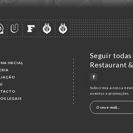
Seguir todas
INA INICIAL
Restaurant &
ERIA
LIAÇÃO
U
Subscreva a nossa news
NTACTO
eventos e promoções.
SOS LEGAIS