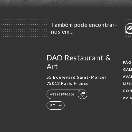
Também pode encontrar-
nos em…
DAO Restaurant &
PÁG
Art
GAL
AVA
55 Boulevard Saint-Marcel
75013 Paris France
MEN
CO
+33981496806
AVI
PT