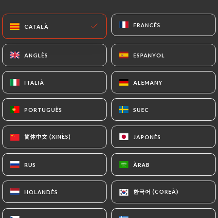
CA
MENÚ
FRANCÈS
FRANCÈS
CATALÀ
CATALÀ
ANGLÈS
ANGLÈS
ESPANYOL
ESPANYOL
ITALIÀ
ITALIÀ
ALEMANY
ALEMANY
/
INICI
CONTACTAR
Contactar
PORTUGUÈS
PORTUGUÈS
SUEC
SUEC
简体中文 (XINÈS)
简体中文 (XINÈS)
JAPONÈS
JAPONÈS
RUS
RUS
ÀRAB
ÀRAB
한국어 (COREÀ)
한국어 (COREÀ)
HOLANDÈS
HOLANDÈS
DAO Restaurant & Art