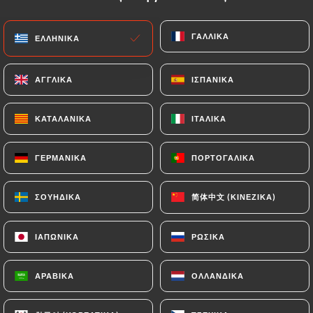
EL
ΜΕΝΟΎ
ΓΑΛΛΙΚΆ
ΓΑΛΛΙΚΆ
ΕΛΛΗΝΙΚΆ
ΕΛΛΗΝΙΚΆ
ΑΓΓΛΙΚΆ
ΑΓΓΛΙΚΆ
ΙΣΠΑΝΙΚΆ
ΙΣΠΑΝΙΚΆ
ΚΑΤΑΛΑΝΙΚΆ
ΚΑΤΑΛΑΝΙΚΆ
ΙΤΑΛΙΚΆ
ΙΤΑΛΙΚΆ
/
ΑΡΧΙΚΉ
ΕΠΑΦΉ
Επαφή
ΓΕΡΜΑΝΙΚΆ
ΓΕΡΜΑΝΙΚΆ
ΠΟΡΤΟΓΑΛΙΚΆ
ΠΟΡΤΟΓΑΛΙΚΆ
简体中文 (ΚΙΝΈΖΙΚΑ)
简体中文 (ΚΙΝΈΖΙΚΑ)
ΣΟΥΗΔΙΚΆ
ΣΟΥΗΔΙΚΆ
ΙΑΠΩΝΙΚΆ
ΙΑΠΩΝΙΚΆ
ΡΩΣΙΚΆ
ΡΩΣΙΚΆ
ΑΡΑΒΙΚΆ
ΑΡΑΒΙΚΆ
ΟΛΛΑΝΔΙΚΆ
ΟΛΛΑΝΔΙΚΆ
DAO Restaurant & Art