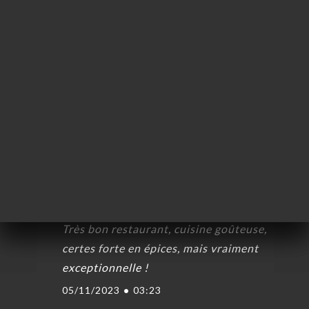
Laurent L.の評価
L
約
4/5
ャ
27/12/2023
•
08:02
リ
Taki B.の評価
T
ビ
5/5
ー
very good
ニ
19/12/2023
•
02:38
ー
絡
clavien r.の評価
C
5/5
Très bon restaurant, cuisine goûteuse,
certes forte en épices, mais vraiment
exceptionnelle !
05/11/2023
•
03:23