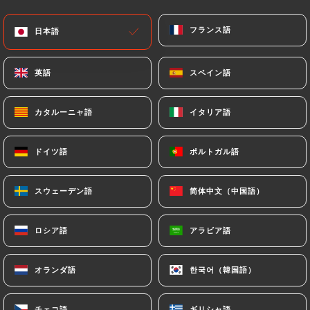
メニュー
JA
フランス語
フランス語
日本語
日本語
英語
英語
スペイン語
スペイン語
カタルーニャ語
カタルーニャ語
イタリア語
イタリア語
/
ホーム
レビュー
ドイツ語
ドイツ語
ポルトガル語
ポルトガル語
レビュー
スウェーデン語
スウェーデン語
简体中文（中国語）
简体中文（中国語）
ロシア語
ロシア語
アラビア語
アラビア語
119 Uniitiのレビュー
4.3 / 5
オランダ語
オランダ語
한국어（韓国語）
한국어（韓国語）
100%リアル、検証済みレビュー。
チェコ語
チェコ語
ギリシャ語
ギリシャ語